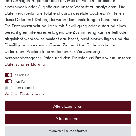
und Anzeigen zu personalisieren, Medien von Drittanbietern
Kostenloser Versand (Inseln Aufpreis)
einzubinden oder Zugriffe auf unsere Website zu analysieren. Die
Datenverarbeitung erfolgt erst durch gesetzte Cookies. Wir teilen
14 Tage Rückgaberecht
diese Daten mit Dritten, die wir in den Einstellungen benennen.
Die Datenverarbeitung kann mit Einwilligung oder aufgrund eines
berechtigten Interesses erfolgen. Die Zustimmung kann erteilt oder
Shop
abgelehnt werden. Es besteht das Recht, nicht einzuwilligen und die
Einwilligung zu einem späteren Zeitpunkt zu ändern oder zu
Mein Konto
widerrufen. Weitere Informationen zur Verwendung
Service
personenbezogener Daten und den Diensten erklären wir in unserer
Daten­schutz­erklärung
.
Essenziell
Widerrufs­recht
Widerrufs­formular
Impressum
PayPal
Funktional
Weitere Einstellungen
Daten­schutz­erklärung
AGB
Alle akzeptieren
Alle ablehnen
© Copyright 2026 | Alle Rechte vorbehalten.
Auswahl akzeptieren